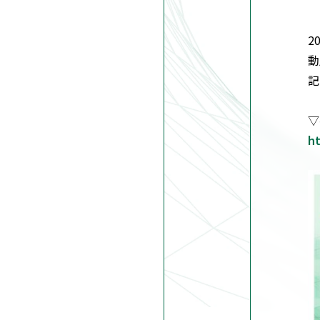
2
動
記
▽
h