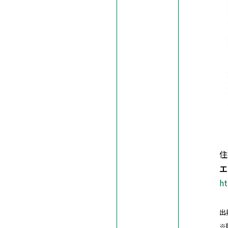
住
エ
h
出
※