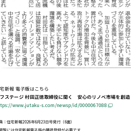
宅新報 電子版はこちら
フステージ 村田正徳取締役に聞く 安心のリノベ市場を創造
ttps://www.jutaku-s.com/newsp/id/0000067088
典：住宅新報2026年6月23日号発行（6面）
閲覧には住宅新報電子版の購読登録が必要です