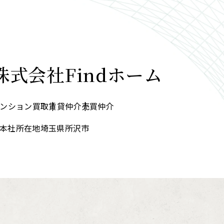
株式会社Findホーム
ンション買取
賃貸仲介
売買仲介
本社所在地
埼玉県所沢市