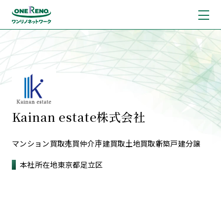
Kainan estate株式会社
マンション買取
売買仲介
戸建買取
土地買取
新築戸建分譲
本社所在地
東京都足立区