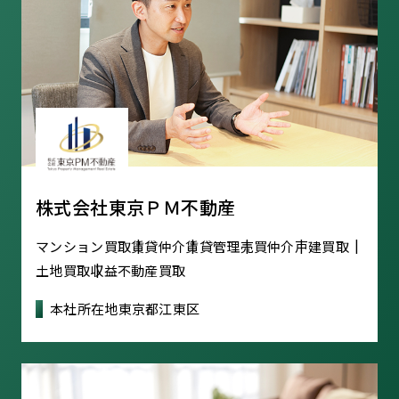
株式会社東京ＰＭ不動産
マンション買取
賃貸仲介
賃貸管理
売買仲介
戸建買取
土地買取
収益不動産買取
本社所在地
東京都江東区