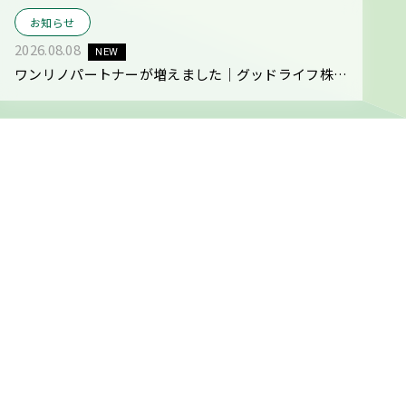
お知らせ
2026.08.08
NEW
ワンリノパートナーが増えました｜グッドライフ株式
会社
About
ワンリノ
ネットワークとは
ワンリノネットワークは、買取再販事業を通じて世の中に
付加価値を生み出すブランドパートナー事業です。
ノウハウを提供するだけのフランチャイズ契約ではなく、